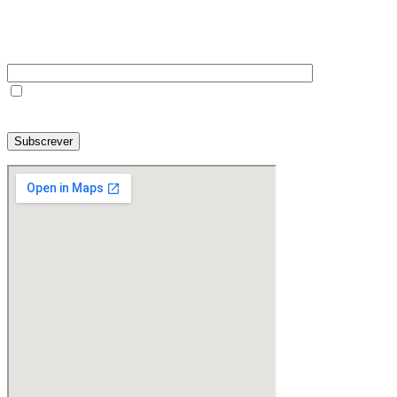
Assine a nossa Newsletter
O seu melhor email
Li e concordo com a informação prestada e com a política de privacidade
da Codinfor