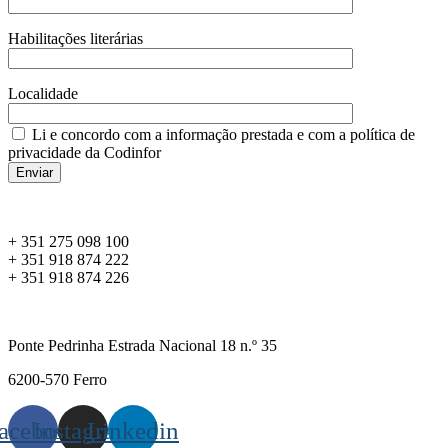
Habilitações literárias
Localidade
Li e concordo com a informação prestada e com a política de
privacidade da Codinfor
+ 351 275 098 100
+ 351 918 874 222
+ 351 918 874 226
formacao@codinfor.pt
geral@codinfor.pt
Ponte Pedrinha Estrada Nacional 18 n.º 35
6200-570 Ferro
acebook
Instagram
Linkedin