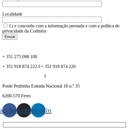
Localidade
Li e concordo com a informação prestada e com a política de
privacidade da Codinfor
+ 351 275 098 100
+ 351 918 874 222 I + 351 918 874 226
formacao@codinfor.pt
I
geral@codinfor.pt
Ponte Pedrinha Estrada Nacional 18 n.º 35
6200-570 Ferro
acebook
Instagram
Linkedin