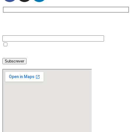
Assine a nossa Newsletter
O seu melhor email
Li e concordo com a informação prestada e com a política de privacidade
da Codinfor